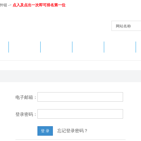
和外链
->
点入及点出一次即可排名第一位
网站名称
换
分类浏览
最新收录
数据归档
TOP排行榜
电子邮箱：
登录密码：
忘记登录密码？