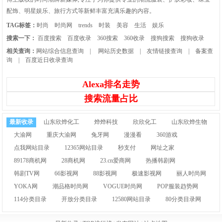
配饰、明星娱乐、旅行方式等新鲜丰富充满乐趣的内容。
TAG标签：
时尚
时尚网
trends
时装
美容
生活
娱乐
搜索一下：
百度搜索
百度收录
360搜索
360收录
搜狗搜索
搜狗收录
相关查询：
网站综合信息查询
|
网站历史数据
|
友情链接查询
|
备案查
询
|
百度近日收录查询
Alexa排名走势
搜索流量占比
最新收录
山东欣烨化工
烨烨科技
欣欣化工
山东欣烨生物
大渝网
重庆大渝网
兔牙网
漫漫看
360游戏
点我网站目录
12365网站目录
秒支付
网址之家
89178商机网
28商机网
23.cn爱商网
热播韩剧网
韩剧TV网
66影视网
88影视网
极速影视网
丽人时尚网
YOKA网
潮品格时尚网
VOGUE时尚网
POP服装趋势网
114分类目录
开放分类目录
12580网站目录
80分类目录网