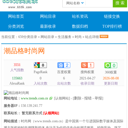
网站名称
网站首页
网站目录
站长资讯
链接交换
分类浏览
最新收录
数据归档
TOP排行榜
当前位置：
659分类目录
»
网站目录
»
生活服务
»
时尚
» 站点详细
潮品格时尚网
3551
人气指数
PageRank
百度权重
搜狗权重
360权重
135663
0
6
2021-04-27
2026-08-08
AlexaRank
入站次数
出站次数
收录日期
更新日期
[删除 - 报错 - 举报]
网站地址：
www.trends.com.cn
[认领网站]
-
服务器IP：
150.139.241.77
联系站长：
暂无联系方式
[认领网站]
网站描述：
时尚网（www.trends.com.cn）是中国第一个引进国际数字媒体及国际
博主版权的时尚潮牌新媒体,专注于为你提供专业的潮流服装、护肤彩妆、珠宝