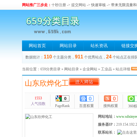
网站推广三步走：
十秒注册
->
提交网站
-> 快速审核 -> 带来无限流量
网站首页
网站目录
站长资讯
链接交
110
911
24
数据统计：
个主题分类，
个优秀站点，
个站点正在排
当前位置：
659分类目录
»
网站目录
»
企业网站
»
工业品
» 站点详细
山东欣烨化工
1553
人气指数
PageRank
百度权重
搜狗权重
360
网站地址：
www.sdxinye
服务器IP：
219.154.192.
联系站长：