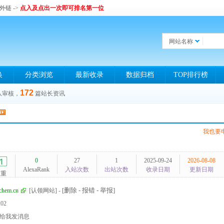
和外链
->
点入及点出一次即可排名第一位
网站名称
换
分类浏览
最新收录
数据归档
TOP排行榜
172
队审核，
篇站长资讯
我也要
0
27
1
2025-09-24
2026-08-08
AlexaRank
入站次数
出站次数
收录日期
更新日期
权重
[删除 - 报错 - 举报]
chem.cn
[认领网站]
-
202