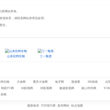
权归原网站所有。
您发现有异，请联系网站管理员处理。
律责任。
山东欣烨生物
三一集团
欣烨生物
大渝网
重庆大渝网
兔牙网
漫漫看
360游戏
点
韩剧TV网
66影视网
88影视网
极速影视网
丽人时尚网
YO
目录网
最新收录
|
TOP排行榜
|
发布网站
|
站点地图