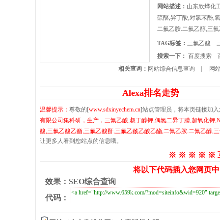
网站描述：
山东欣烨化工
硫醚,异丁酸,对氯苯酚,
二氟乙胺.二氟乙醇,三
TAG标签：
三氟乙酸
搜索一下：
百度搜索
相关查询：
网站综合信息查询
|
网站
Alexa排名走势
温馨提示：
尊敬的[
www.sdxinyechem.cn
]站点管理员，将本页链接加
有限公司集科研，生产，三氟乙酸,叔丁醇钾,偶氮二异丁腈,超氧化钾,N
酸,三氟乙酸乙酯,三氟乙酸酐,三氟乙酰乙酸乙酯,二氟乙胺.二氟乙醇,
让更多人看到您站点的信息哦。
※ ※ ※ ※ ※
将以下代码插入您网页中
效果
：
SEO综合查询
代码
：