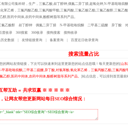
有限公司集科研，生产，三氟乙酸,叔丁醇钾,偶氮二异丁腈,超氧化钾,N-甲基吡咯烷酮
氧化苯乙烯，三氟丙酸乙酯,三氟丙酸甲酯,三氟丙酸,三氟乙酸乙酯,三氟乙酸酐,三氟乙酰
氟乙醇,医药中间体,农药中间体,酚醛树脂等系列产品。
三氟乙酸酐
叔丁醇钾
偶氮二异丁腈
N-甲基吡咯烷酮
二甲基二硫醚
异丁酸
百度收录
360搜索
360收录
搜狗搜索
搜狗收录
历史数据
|
友情链接查询
|
备案查询
|
百度近日收录查询
搜索流量占比
入您的网站友情链接，下次可以快速来到这里更新您的站点信息哦！每天更新您的[
山东
-甲基吡咯烷酮,二甲基二硫醚,异丁酸,对氯苯酚,氧化苯乙烯，三氟丙酸乙酯,三氟丙酸
三氟乙醇,医药中间体,农药中间体,酚醛树脂等系列产品。
]站点信息，可以排到首页最前
 互帮互助 ≌ 共求双赢 ※ ※ ※ ※ ※
，让网友帮您更新网站每日SEO综合情况：