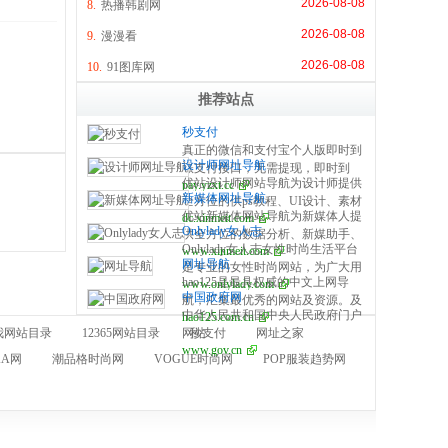
2026-08-08
8.
热播韩剧网
2026-08-08
9.
漫漫看
2026-08-08
10.
91图库网
推荐站点
秒支付
真正的微信和支付宝个人版即时到
设计师网址导航
账支付接口，无需提现，即时到
优站设计师网站导航为设计师提供
pay.yzxt.cc
账，100%资金安全，彩虹系统合
新媒体网址导航
全方位的供ps教程、UI设计、素材
作服务商，无需手续费，无需人工
优站新媒体网站导航为新媒体人提
dc.xinmeit.com
下载、高清图库、配色方案、用户
操作，是个人收款的最佳解决方
Onlylady女人志
供全方位的数据分析、新媒助手、
体验、网页设计等全方位设计师网
案。
Onlylady女人志女性时尚生活平台
www.xinmeit.com
必备的工具资源、自媒体平台、运
站导航指引。每周更新及时，同时
网址导航
是专业的女性时尚网站，为广大用
营营销、学习创业等全方位新媒体
是优站网（YOUZHAN.CO）旗下
hao125是最具权威的中文上网导
www.onlylady.com
户提供专业的时尚潮流、美容方
网站导航指引。每周更新及时，同
最实用、最专业、最全面、最好用
中国政府网
航，汇集最优秀的网站及资源。及
法、流行趋势、服饰时装资讯，打
时是优站网（YOUZHAN.CO）旗
的设计师网址导航！
中华人民共和国中央人民政府门户
hao125.com.cn
时收录影视、音乐、小说、游戏等
造专业时尚、美容、生活、达人、
下最实用、最专业、最全面、最好
我网站目录
12365网站目录
网站
秒支付
网址之家
分类的网址和内容，让您的网络生
互动平台。
用的新媒体网址导航！
www.gov.cn
活更简单精彩。上网，从hao125开
KA网
潮品格时尚网
VOGUE时尚网
POP服装趋势网
始。