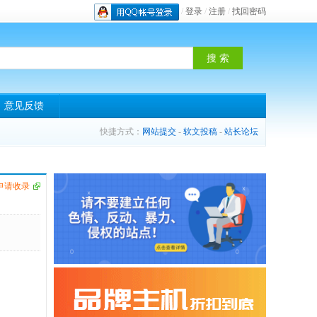
/
登录
/
注册
/
找回密码
意见反馈
快捷方式：
网站提交
-
软文投稿
-
站长论坛
申请收录