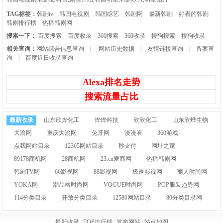
TAG标签：
韩剧tv
韩国电视剧
韩国综艺
韩剧网
最新韩剧
好看的韩剧
韩剧排行榜
热播韩剧网
搜索一下：
百度搜索
百度收录
360搜索
360收录
搜狗搜索
搜狗收录
相关查询：
网站综合信息查询
|
网站历史数据
|
友情链接查询
|
备案查
询
|
百度近日收录查询
Alexa排名走势
搜索流量占比
最新收录
山东欣烨化工
烨烨科技
欣欣化工
山东欣烨生物
大渝网
重庆大渝网
兔牙网
漫漫看
360游戏
点我网站目录
12365网站目录
秒支付
网址之家
89178商机网
28商机网
23.cn爱商网
热播韩剧网
韩剧TV网
66影视网
88影视网
极速影视网
丽人时尚网
YOKA网
潮品格时尚网
VOGUE时尚网
POP服装趋势网
114分类目录
开放分类目录
12580网站目录
80分类目录网
最新收录
|
TOP排行榜
|
发布网站
|
站点地图