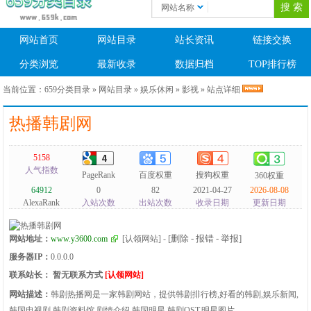
网站名称
网站首页
网站目录
站长资讯
链接交换
分类浏览
最新收录
数据归档
TOP排行榜
当前位置：
659分类目录
»
网站目录
»
娱乐休闲
»
影视
» 站点详细
热播韩剧网
5158
人气指数
PageRank
百度权重
搜狗权重
360权重
64912
0
82
2021-04-27
2026-08-08
AlexaRank
入站次数
出站次数
收录日期
更新日期
[删除 - 报错 - 举报]
网站地址：
www.y3600.com
[认领网站]
-
服务器IP：
0.0.0.0
联系站长：
暂无联系方式
[认领网站]
网站描述：
韩剧热播网是一家韩剧网站，提供韩剧排行榜,好看的韩剧,娱乐新闻,
韩国电视剧,韩剧资料馆,剧情介绍,韩国明星,韩剧OST,明星图片