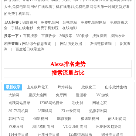
大全,免费电影院网站在线观看手机在线电影,免费电影网每天第一时间更新好看
的免费手机影院。
TAG标签：
88影视网
免费电影网
影视网站
免费电影院网站
免费影视大
全
手机在线电影
免费手机影院
在线电影
搜索一下：
百度搜索
百度收录
360搜索
360收录
搜狗搜索
搜狗收录
相关查询：
网站综合信息查询
|
网站历史数据
|
友情链接查询
|
备案查
询
|
百度近日收录查询
Alexa排名走势
搜索流量占比
最新收录
山东欣烨化工
烨烨科技
欣欣化工
山东欣烨生物
大渝网
重庆大渝网
兔牙网
漫漫看
360游戏
点我网站目录
12365网站目录
秒支付
网址之家
89178商机网
28商机网
23.cn爱商网
热播韩剧网
韩剧TV网
66影视网
88影视网
极速影视网
丽人时尚网
YOKA网
潮品格时尚网
VOGUE时尚网
POP服装趋势网
114分类目录
开放分类目录
12580网站目录
80分类目录网