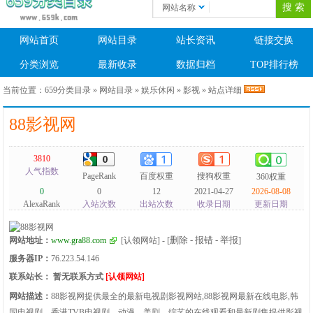
网站名称
网站首页
网站目录
站长资讯
链接交换
分类浏览
最新收录
数据归档
TOP排行榜
当前位置：
659分类目录
»
网站目录
»
娱乐休闲
»
影视
» 站点详细
88影视网
3810
人气指数
PageRank
百度权重
搜狗权重
360权重
0
0
12
2021-04-27
2026-08-08
AlexaRank
入站次数
出站次数
收录日期
更新日期
[删除 - 报错 - 举报]
网站地址：
www.gra88.com
[认领网站]
-
服务器IP：
76.223.54.146
联系站长：
暂无联系方式
[认领网站]
网站描述：
88影视网提供最全的最新电视剧影视网站,88影视网最新在线电影,韩
国电视剧、香港TVB电视剧、动漫、美剧、综艺的在线观看和最新剧集提供影视