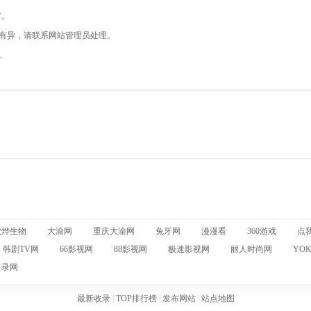
有。
现有异，请联系网站管理员处理。
。
欣烨生物
大渝网
重庆大渝网
兔牙网
漫漫看
360游戏
点
韩剧TV网
66影视网
88影视网
极速影视网
丽人时尚网
YO
目录网
最新收录
|
TOP排行榜
|
发布网站
|
站点地图