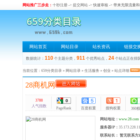
网站推广三步走：
十秒注册
->
提交网站
-> 快速审核 -> 带来无限流量
网站首页
网站目录
站长资讯
链接交
110
911
24
数据统计：
个主题分类，
个优秀站点，
个站点正在排
当前位置：
659分类目录
»
网站目录
»
生活服务
»
创业
» 站点详细
28商机网
3788
人气指数
PageRank
百度权重
搜狗权重
360
网站地址：
www.28.com
服务器IP：
35.173.228.1
联系站长：
暂无联系方