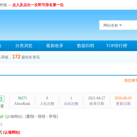
和外链
->
点入及点出一次即可排名第一位
网站名称
换
分类浏览
最新收录
数据归档
TOP排行榜
172
队审核，
篇站长资讯
我也要
56271
0
1
2021-04-27
2026-08-05
AlexaRank
入站次数
出站次数
收录日期
更新日期
权重
[删除 - 报错 - 举报]
[认领网站]
-
15
式
[认领网站]