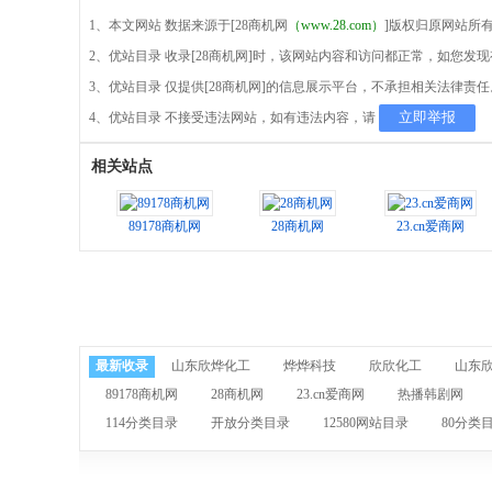
1、本文网站 数据来源于[28商机网
（www.28.com）
]版权归原网站所
2、优站目录 收录[28商机网]时，该网站内容和访问都正常，如您发
3、优站目录 仅提供[28商机网]的信息展示平台，不承担相关法律责任
立即举报
4、优站目录 不接受违法网站，如有违法内容，请
相关站点
89178商机网
28商机网
23.cn爱商网
最新收录
山东欣烨化工
烨烨科技
欣欣化工
山东
89178商机网
28商机网
23.cn爱商网
热播韩剧网
114分类目录
开放分类目录
12580网站目录
80分类