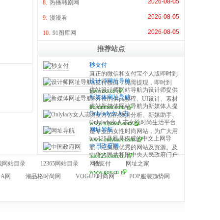
2026-08-05
8.
热播韩剧网
2026-08-05
9.
漫漫看
2026-08-05
10.
91图库网
推荐站点
秒支付
真正的微信和支付宝个人版即时到
设计师网址导航
账支付接口，无需提现，即时到
优站设计师网站导航为设计师提供
pay.yzxt.cc
账，100%资金安全，彩虹系统合
新媒体网址导航
全方位的供ps教程、UI设计、素材
作服务商，无需手续费，无需人工
优站新媒体网站导航为新媒体人提
dc.xinmeit.com
下载、高清图库、配色方案、用户
操作，是个人收款的最佳解决方
Onlylady女人志
供全方位的数据分析、新媒助手、
体验、网页设计等全方位设计师网
案。
Onlylady女人志女性时尚生活平台
www.xinmeit.com
必备的工具资源、自媒体平台、运
站导航指引。每周更新及时，同时
网址导航
是专业的女性时尚网站，为广大用
营营销、学习创业等全方位新媒体
是优站网（YOUZHAN.CO）旗下
hao125是最具权威的中文上网导
www.onlylady.com
户提供专业的时尚潮流、美容方
网站导航指引。每周更新及时，同
最实用、最专业、最全面、最好用
中国政府网
航，汇集最优秀的网站及资源。及
法、流行趋势、服饰时装资讯，打
时是优站网（YOUZHAN.CO）旗
的设计师网址导航！
中华人民共和国中央人民政府门户
hao125.com.cn
时收录影视、音乐、小说、游戏等
造专业时尚、美容、生活、达人、
下最实用、最专业、最全面、最好
我网站目录
12365网站目录
网站
秒支付
网址之家
分类的网址和内容，让您的网络生
互动平台。
用的新媒体网址导航！
www.gov.cn
活更简单精彩。上网，从hao125开
KA网
潮品格时尚网
VOGUE时尚网
POP服装趋势网
始。