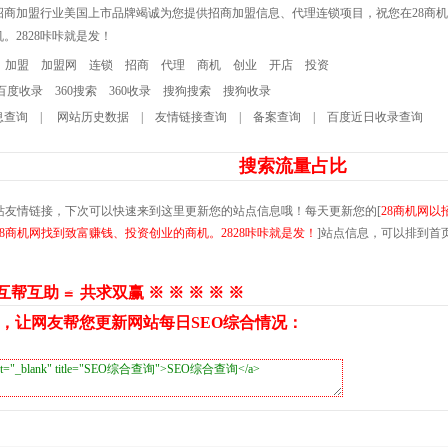
以招商加盟行业美国上市品牌竭诚为您提供招商加盟信息、代理连锁项目，祝您在28商
。2828咔咔就是发！
加盟
加盟网
连锁
招商
代理
商机
创业
开店
投资
百度收录
360搜索
360收录
搜狗搜索
搜狗收录
息查询
|
网站历史数据
|
友情链接查询
|
备案查询
|
百度近日收录查询
搜索流量占比
站友情链接，下次可以快速来到这里更新您的站点信息哦！每天更新您的[
28商机网以
商机网找到致富赚钱、投资创业的商机。2828咔咔就是发！
]站点信息，可以排到首
 互帮互助 ≌ 共求双赢 ※ ※ ※ ※ ※
，让网友帮您更新网站每日SEO综合情况：