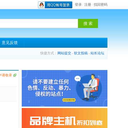
/
登录
/
注册
/
找回密码
意见反馈
快捷方式：
网站提交
-
软文投稿
-
站长论坛
申请收录