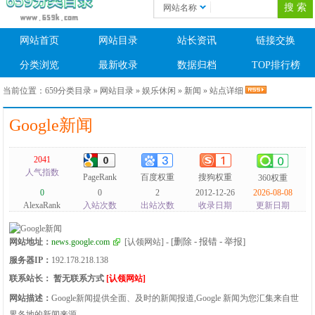
网站名称
网站首页
网站目录
站长资讯
链接交换
分类浏览
最新收录
数据归档
TOP排行榜
当前位置：
659分类目录
»
网站目录
»
娱乐休闲
»
新闻
» 站点详细
Google新闻
2041
人气指数
PageRank
百度权重
搜狗权重
360权重
0
0
2
2012-12-26
2026-08-08
AlexaRank
入站次数
出站次数
收录日期
更新日期
[删除 - 报错 - 举报]
网站地址：
news.google.com
[认领网站]
-
服务器IP：
192.178.218.138
联系站长：
暂无联系方式
[认领网站]
网站描述：
Google新闻提供全面、及时的新闻报道,Google 新闻为您汇集来自世
界各地的新闻来源。