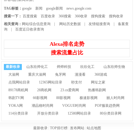
TAG标签：
google
新闻
google新闻
news.google.com
搜索一下：
百度搜索
百度收录
360搜索
360收录
搜狗搜索
搜狗收录
相关查询：
网站综合信息查询
|
网站历史数据
|
友情链接查询
|
备案查
询
|
百度近日收录查询
Alexa排名走势
搜索流量占比
最新收录
山东欣烨化工
烨烨科技
欣欣化工
山东欣烨生物
大渝网
重庆大渝网
兔牙网
漫漫看
360游戏
点我网站目录
12365网站目录
秒支付
网址之家
89178商机网
28商机网
23.cn爱商网
热播韩剧网
韩剧TV网
66影视网
88影视网
极速影视网
丽人时尚网
YOKA网
潮品格时尚网
VOGUE时尚网
POP服装趋势网
114分类目录
开放分类目录
12580网站目录
80分类目录网
最新收录
|
TOP排行榜
|
发布网站
|
站点地图