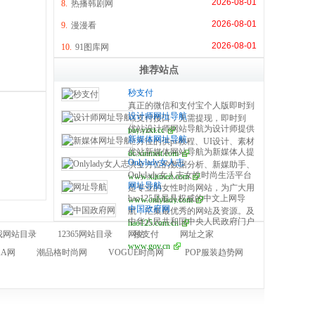
2026-08-01
8.
热播韩剧网
2026-08-01
9.
漫漫看
2026-08-01
10.
91图库网
推荐站点
秒支付
真正的微信和支付宝个人版即时到
设计师网址导航
账支付接口，无需提现，即时到
优站设计师网站导航为设计师提供
pay.yzxt.cc
账，100%资金安全，彩虹系统合
新媒体网址导航
全方位的供ps教程、UI设计、素材
作服务商，无需手续费，无需人工
优站新媒体网站导航为新媒体人提
dc.xinmeit.com
下载、高清图库、配色方案、用户
操作，是个人收款的最佳解决方
Onlylady女人志
供全方位的数据分析、新媒助手、
体验、网页设计等全方位设计师网
案。
Onlylady女人志女性时尚生活平台
www.xinmeit.com
必备的工具资源、自媒体平台、运
站导航指引。每周更新及时，同时
网址导航
是专业的女性时尚网站，为广大用
营营销、学习创业等全方位新媒体
是优站网（YOUZHAN.CO）旗下
hao125是最具权威的中文上网导
www.onlylady.com
户提供专业的时尚潮流、美容方
网站导航指引。每周更新及时，同
最实用、最专业、最全面、最好用
中国政府网
航，汇集最优秀的网站及资源。及
法、流行趋势、服饰时装资讯，打
时是优站网（YOUZHAN.CO）旗
的设计师网址导航！
中华人民共和国中央人民政府门户
hao125.com.cn
时收录影视、音乐、小说、游戏等
造专业时尚、美容、生活、达人、
下最实用、最专业、最全面、最好
我网站目录
12365网站目录
网站
秒支付
网址之家
分类的网址和内容，让您的网络生
互动平台。
用的新媒体网址导航！
www.gov.cn
活更简单精彩。上网，从hao125开
KA网
潮品格时尚网
VOGUE时尚网
POP服装趋势网
始。