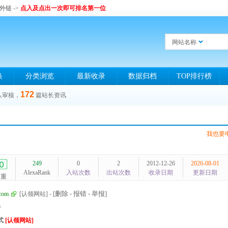
和外链
->
点入及点出一次即可排名第一位
网站名称
换
分类浏览
最新收录
数据归档
TOP排行榜
172
队审核，
篇站长资讯
我也要
249
0
2
2012-12-26
2026-08-01
AlexaRank
入站次数
出站次数
收录日期
更新日期
权重
[删除 - 报错 - 举报]
.com
[认领网站]
-
0
式
[认领网站]