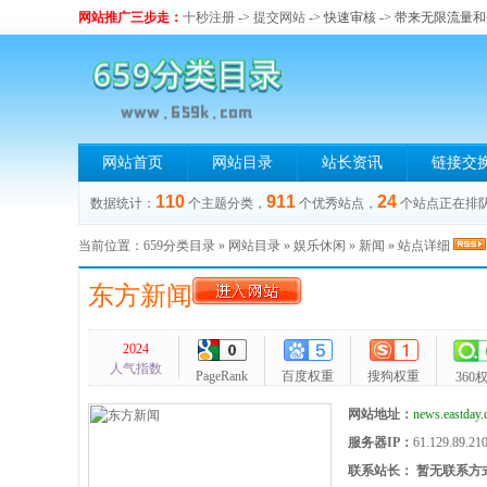
网站推广三步走：
十秒注册
->
提交网站
-> 快速审核 -> 带来无限流量
网站首页
网站目录
站长资讯
链接交
110
911
24
数据统计：
个主题分类，
个优秀站点，
个站点正在排
当前位置：
659分类目录
»
网站目录
»
娱乐休闲
»
新闻
» 站点详细
东方新闻
2024
人气指数
PageRank
百度权重
搜狗权重
360
网站地址：
news.eastday
服务器IP：
61.129.89.21
联系站长：
暂无联系方