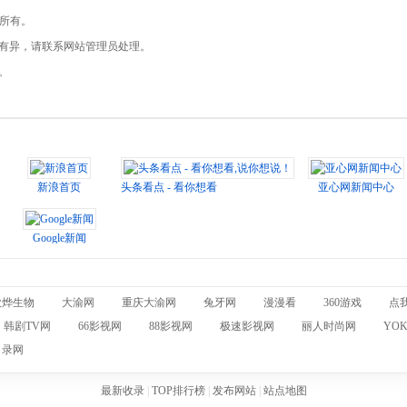
站所有。
现有异，请联系网站管理员处理。
。
新浪首页
头条看点 - 看你想看,说你想说！
亚心网新闻中心
Google新闻
欣烨生物
大渝网
重庆大渝网
兔牙网
漫漫看
360游戏
点
韩剧TV网
66影视网
88影视网
极速影视网
丽人时尚网
YO
目录网
最新收录
|
TOP排行榜
|
发布网站
|
站点地图