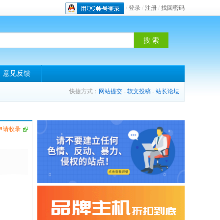
/
登录
/
注册
/
找回密码
意见反馈
快捷方式：
网站提交
-
软文投稿
-
站长论坛
申请收录