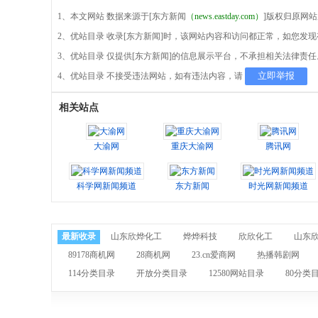
1、本文网站 数据来源于[东方新闻
（news.eastday.com）
]版权归原网
2、优站目录 收录[东方新闻]时，该网站内容和访问都正常，如您发
3、优站目录 仅提供[东方新闻]的信息展示平台，不承担相关法律责任
立即举报
4、优站目录 不接受违法网站，如有违法内容，请
相关站点
大渝网
重庆大渝网
腾讯网
科学网新闻频道
东方新闻
时光网新闻频道
最新收录
山东欣烨化工
烨烨科技
欣欣化工
山东
89178商机网
28商机网
23.cn爱商网
热播韩剧网
114分类目录
开放分类目录
12580网站目录
80分类